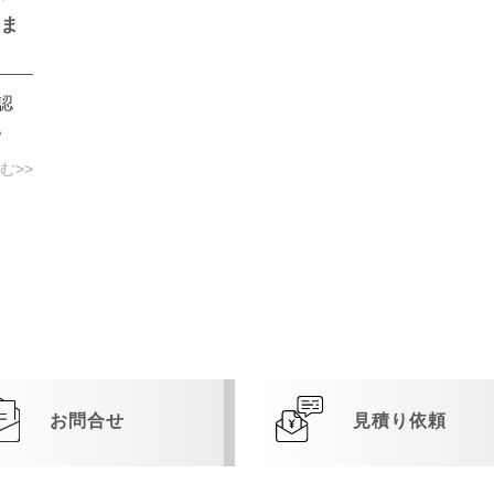
しま
認
。
む>>
お問合せ
見積り依頼