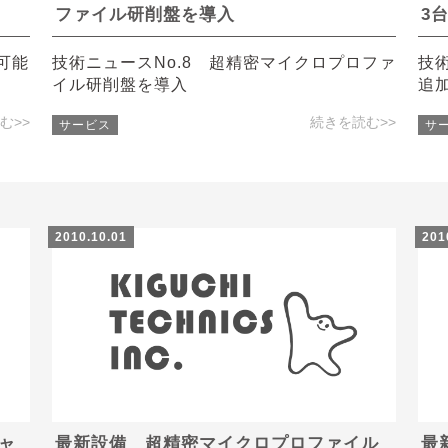
ファイル研削盤を導入
3
可能
技術ニュースNo.8 超精密マイクロプロファ
技術
イル研削盤を導入
追
む>>
続きを読む>>
サービス
サ
2010.10.01
201
ャ
最新設備 超精密マイクロプロファイル
最