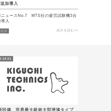
台追加導入
ニュースNo.7 MTS社の疲労試験機3台
加導入
続きを読む>>
ービス
0.10.01
新設備 世界最大級超大型浸漬タイプ