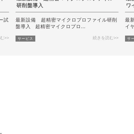
研削盤導入
ワ
ー試
最新設備 超精密マイクロプロファイル研削
最
盤導入 超精密マイクロプロ...
イヤ
む>>
続きを読む>>
サービス
サ
・